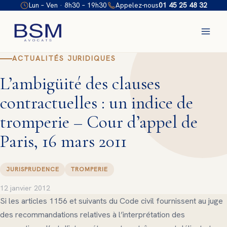
Aller
Lun – Ven · 8h30 – 19h30
Appelez-nous
01 45 25 48 32
au
contenu
ACTUALITÉS JURIDIQUES
L’ambigüité des clauses
contractuelles : un indice de
tromperie – Cour d’appel de
Paris, 16 mars 2011
JURISPRUDENCE
TROMPERIE
12 janvier 2012
Si les articles 1156 et suivants du Code civil fournissent au juge
des recommandations relatives à l’interprétation des