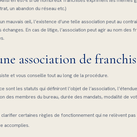
 Ainsi en est-il si de nombreux franchisés expriment les mêmes g
trat, un abandon du réseau etc.)
n mauvais œil, l’existence d’une telle association peut au contra
s échanges. En cas de litige, l’association peut agir au nom des fr
es.
e association de franchis
siste et vous conseille tout au long de la procédure.
 sont les statuts qui définiront l’objet de l’association, l’étend
ion des membres du bureau, durée des mandats, modalité de vot
clarifier certaines règles de fonctionnement qui ne relèvent pas 
re accomplies.