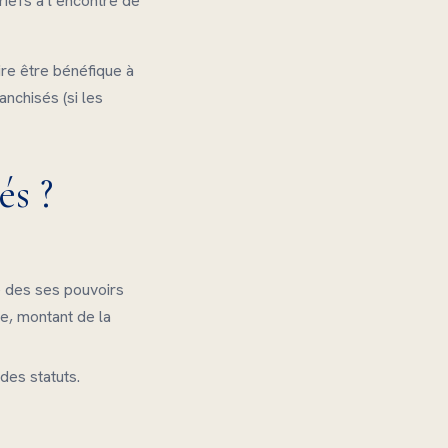
riefs à l’encontre de
ire être bénéfique à
anchisés (si les
és ?
ue des ses pouvoirs
e, montant de la
des statuts.