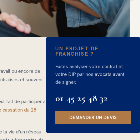
UN PROJET DE
FRANCHISE ?
Faites analyser votre contrat et
avail ou encore de
votre DIP par nos avocats avant
ntralisés et souvent
de signer.
01 45 25 48 32
ul fait de participer à
e cassation du 28
DEMANDER UN DEVIS
 la vie d’un réseau