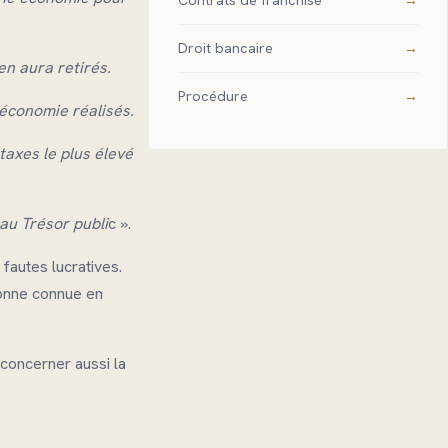
Contrats de franchise
Droit bancaire
en aura retirés.
Procédure
’économie réalisés.
taxes le plus élevé
au Trésor publi
c ».
 fautes lucratives.
sonne connue en
à concerner aussi la