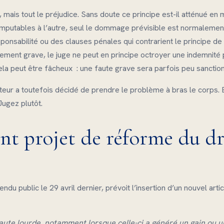
e, mais tout le préjudice. Sans doute ce principe est-il atténué en 
 imputables à l’autre, seul le dommage prévisible est normalemen
ponsabilité ou des clauses pénales qui contrarient le principe de 
mement grave, le juge ne peut en principe octroyer une indemnité
cela peut être fâcheux : une faute grave sera parfois peu sanctio
ateur a toutefois décidé de prendre le problème à bras le corps. 
Jugez plutôt.
ant projet de réforme du dr
endu public le 29 avril dernier, prévoit l’insertion d’un nouvel art
ute lourde, notamment lorsque celle-ci a généré un gain ou 