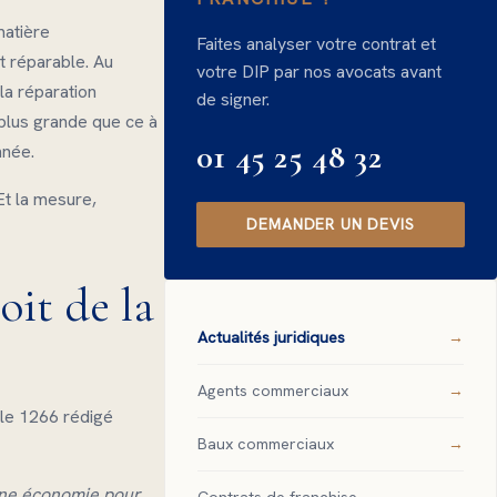
matière
Faites analyser votre contrat et
t réparable. Au
votre DIP par nos avocats avant
la réparation
de signer.
 plus grande que ce à
01 45 25 48 32
nnée.
Et la mesure,
DEMANDER UN DEVIS
oit de la
Actualités juridiques
Agents commerciaux
icle 1266 rédigé
Baux commerciaux
une économie pour