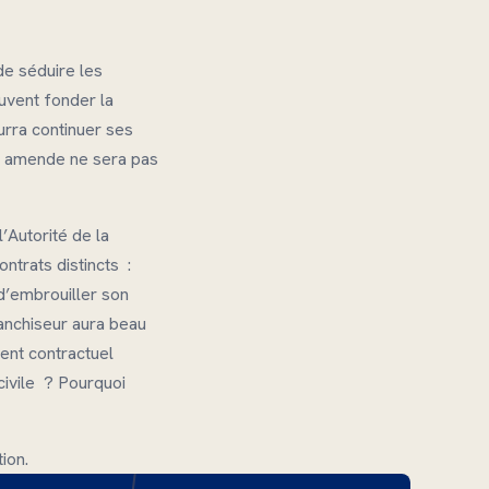
de séduire les
uvent fonder la
ourra continuer ses
te amende ne sera pas
’Autorité de la
ntrats distincts :
 d’embrouiller son
ranchiseur aura beau
ment contractuel
civile ? Pourquoi
ion.