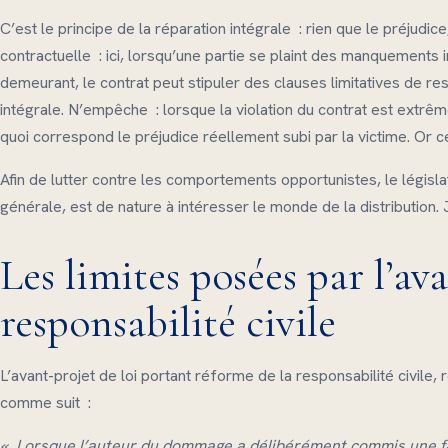
C’est le principe de la réparation intégrale : rien que le préjudic
contractuelle : ici, lorsqu’une partie se plaint des manquements
demeurant, le contrat peut stipuler des clauses limitatives de res
intégrale. N’empêche : lorsque la violation du contrat est extrê
quoi correspond le préjudice réellement subi par la victime. Or 
Afin de lutter contre les comportements opportunistes, le législ
générale, est de nature à intéresser le monde de la distribution. 
Les limites posées par l’av
responsabilité civile
L’avant-projet de loi portant réforme de la responsabilité civile, r
comme suit :
« Lorsque l’auteur du dommage a délibérément commis une fa