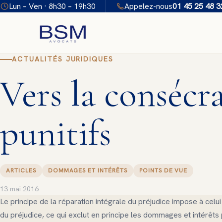
Aller
Lun – Ven · 8h30 – 19h30
Appelez-nous
01 45 25 48 3
au
contenu
ACTUALITÉS JURIDIQUES
Vers la consécr
punitifs
ARTICLES
DOMMAGES ET INTÉRÊTS
POINTS DE VUE
13 mai 2016
Le principe de la réparation intégrale du préjudice impose à celui
du préjudice, ce qui exclut en principe les dommages et intérêts 