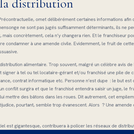
la distribution
récontractuelle, omet délibérément certaines informations afin 
 mensonge ne sont pas jugés suffisamment déterminants, ils ne pe
oît, mais concrètement, cela n’y changera rien. Et le franchiseur p
aire condamner à une amende civile. Evidemment, le fruit de cet
ssuasive.
istribution alimentaire. Trop souvent, malgré un célèbre avis de l
gner à tel ou tel locataire-gérant et/ou franchisé une pile de co
rance, contrat informatique etc. Personne n’est dupe : le but est
n conflit surgira et que le franchisé entendra saisir un juge, le f
 de lui mettre des bâtons dans les roues. Dit autrement, cet empile
e préjudice, pourtant, semble trop évanescent. Alors ? Une amende 
el est gigantesque, contribuera à policer les réseaux de distribut