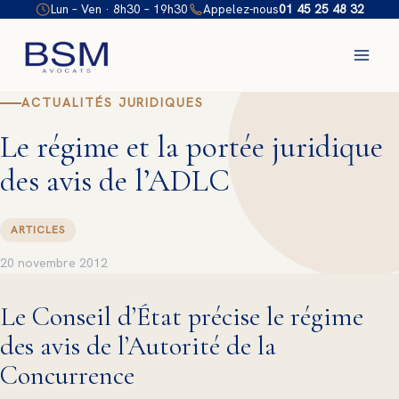
Aller
Lun – Ven · 8h30 – 19h30
Appelez-nous
01 45 25 48 32
au
contenu
ACTUALITÉS JURIDIQUES
Le régime et la portée juridique
des avis de l’ADLC
ARTICLES
20 novembre 2012
Le Conseil d’État précise le régime
des avis de l’Autorité de la
Concurrence