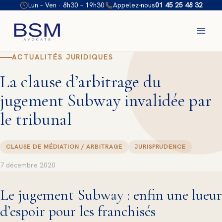
Aller
Lun – Ven · 8h30 – 19h30
Appelez-nous
01 45 25 48 32
au
contenu
ACTUALITÉS JURIDIQUES
La clause d’arbitrage du
jugement Subway invalidée par
le tribunal
CLAUSE DE MÉDIATION / ARBITRAGE
JURISPRUDENCE
7 décembre 2020
Le jugement Subway : enfin une lueur
d’espoir pour les franchisés