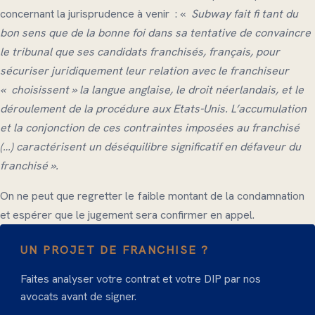
concernant la jurisprudence à venir : «
Subway fait fi tant du
bon sens que de la bonne foi dans sa tentative de convaincre
le tribunal que ses candidats franchisés, français, pour
sécuriser juridiquement leur relation avec le franchiseur
« choisissent » la langue anglaise, le droit néerlandais, et le
déroulement de la procédure aux Etats-Unis. L’accumulation
et la conjonction de ces contraintes imposées au franchisé
(…) caractérisent un déséquilibre significatif en défaveur du
franchisé ».
On ne peut que regretter le faible montant de la condamnation
et espérer que le jugement sera confirmer en appel.
UN PROJET DE FRANCHISE ?
Faites analyser votre contrat et votre DIP par nos
avocats avant de signer.