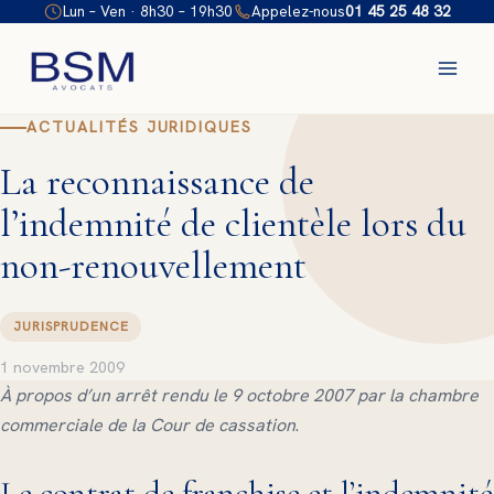
Aller
Lun – Ven · 8h30 – 19h30
Appelez-nous
01 45 25 48 32
au
contenu
ACTUALITÉS JURIDIQUES
La reconnaissance de
l’indemnité de clientèle lors du
non-renouvellement
JURISPRUDENCE
1 novembre 2009
À propos d’un arrêt rendu le 9 octobre 2007 par la chambre
commerciale de la Cour de cassation
.
Le contrat de franchise et l’indemnité