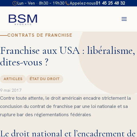
Aller
Lun – Ven · 8h30 – 19h30
Appelez-nous
01 45 25 48 32
au
contenu
CONTRATS DE FRANCHISE
Franchise aux USA : libéralisme,
dites-vous ?
ARTICLES
ÉTAT DU DROIT
9 mai 2017
Contre toute attente, le droit américain encadre strictement la
conclusion du contrat de franchise par une loi nationale et sa
rupture bar des réglementations fédérales
Le droit national et l’encadrement de