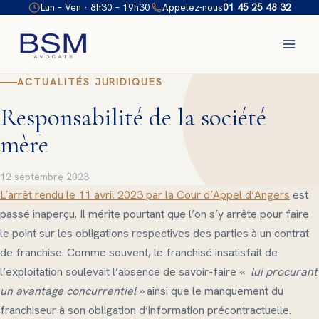
Aller
Lun – Ven · 8h30 – 19h30
Appelez-nous
01 45 25 48 32
au
contenu
ACTUALITÉS JURIDIQUES
Responsabilité de la société
mère
12 septembre 2023
L’arrêt rendu le 11 avril 2023 par la Cour d’Appel d’Angers
est
passé inaperçu. Il mérite pourtant que l’on s’y arrête pour faire
le point sur les obligations respectives des parties à un contrat
de franchise. Comme souvent, le franchisé insatisfait de
l’exploitation soulevait l’absence de savoir-faire «
lui procurant
un avantage concurrentiel »
ainsi que le manquement du
franchiseur à son obligation d’information précontractuelle.