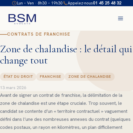
Aller
Lun – Ven · 8h30 – 19h30
Appelez-nous
01 45 25 48 32
au
contenu
CONTRATS DE FRANCHISE
Zone de chalandise : le détail qui
change tout
ÉTAT DU DROIT
FRANCHISE
ZONE DE CHALANDISE
13 mars 2026
Avant de signer un contrat de franchise, la délimitation de la
zone de chalandise est une étape cruciale. Trop souvent, le
candidat se contente d’un « territoire contractuel » vaguement
défini dans l’une des nombreuses annexes du contrat (quelques
codes postaux, un rayon en kilomètres, un plan difficilement