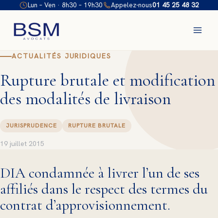
Aller
Lun – Ven · 8h30 – 19h30
Appelez-nous
01 45 25 48 32
au
contenu
ACTUALITÉS JURIDIQUES
Rupture brutale et modification
des modalités de livraison
JURISPRUDENCE
RUPTURE BRUTALE
19 juillet 2015
DIA condamnée à livrer l’un de ses
affiliés dans le respect des termes du
contrat d’approvisionnement.