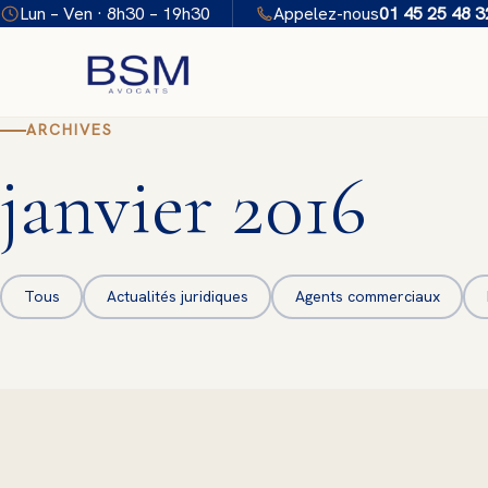
Aller
Lun – Ven · 8h30 – 19h30
Appelez-nous
01 45 25 48 3
au
contenu
ARCHIVES
janvier 2016
Tous
Actualités juridiques
Agents commerciaux