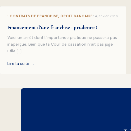
CONTRATS DE FRANCHISE, DROIT BANCAIRE
14 janvier 2016
Financement d’une franchise : prudence !
Voici un arrêt dont l’importance pratique ne passera pas
inaperçue. Bien que la Cour de cassation n’ait pas jugé
utile […]
Lire la suite
→