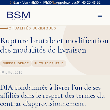
Aller
Lun – Ven · 8h30 – 19h30
Appelez-nous
01 45 25 48 32
au
contenu
ACTUALITÉS JURIDIQUES
Rupture brutale et modification
des modalités de livraison
JURISPRUDENCE
RUPTURE BRUTALE
19 juillet 2015
DIA condamnée à livrer l’un de ses
affiliés dans le respect des termes du
contrat d’approvisionnement.