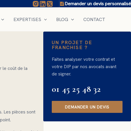
Demander un devis personnalisé
EXPERTISES
BLOG
CONTACT
UN PROJET DE
FRANCHISE ?
Faites analyser votre contrat et
votre DIP par nos avocats avant
 le coût de la
de signer.
01 45 25 48 32
DEMANDER UN DEVIS
s. Les pièces sont
point.