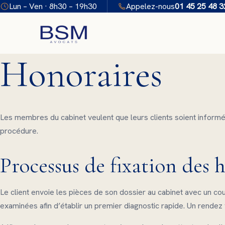
Aller
Lun – Ven · 8h30 – 19h30
Appelez-nous
01 45 25 48 3
au
contenu
Honoraires
Les membres du cabinet veulent que leurs clients soient informés 
procédure.
Processus de fixation des 
Le client envoie les pièces de son dossier au cabinet avec un cour
examinées afin d’établir un premier diagnostic rapide. Un rendez v