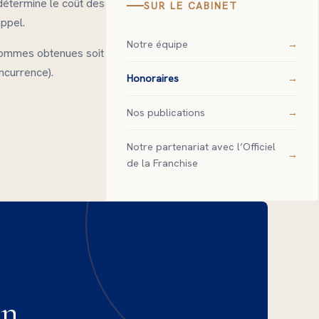
détermine le coût des
SUR LE CABINET
ppel.
Notre équipe
 sommes obtenues soit
oncurrence).
Honoraires
Nos publications
Notre partenariat avec l’Officiel
de la Franchise
un