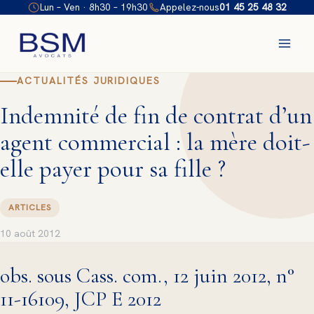
Aller
Lun – Ven · 8h30 – 19h30
Appelez-nous
01 45 25 48 32
au
contenu
ACTUALITÉS JURIDIQUES
Indemnité de fin de contrat d’un
agent commercial : la mère doit-
elle payer pour sa fille ?
ARTICLES
10 août 2012
obs. sous Cass. com., 12 juin 2012, n°
11-16109, JCP E 2012