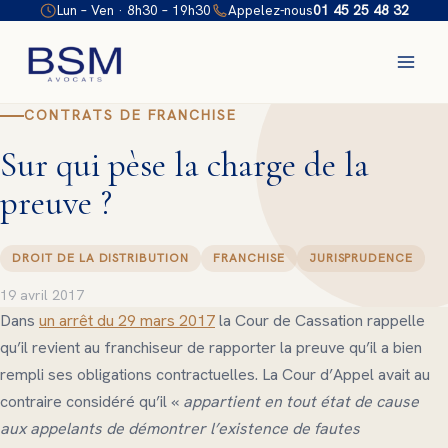
Aller
Lun – Ven · 8h30 – 19h30
Appelez-nous
01 45 25 48 32
au
contenu
CONTRATS DE FRANCHISE
Sur qui pèse la charge de la
preuve ?
DROIT DE LA DISTRIBUTION
FRANCHISE
JURISPRUDENCE
19 avril 2017
Dans
un arrêt du 29 mars 2017
la Cour de Cassation rappelle
qu’il revient au franchiseur de rapporter la preuve qu’il a bien
rempli ses obligations contractuelles. La Cour d’Appel avait au
contraire considéré qu’il «
appartient en tout état de cause
aux appelants de démontrer l’existence de fautes