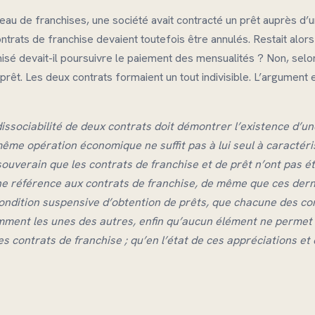
n réseau de franchises, une société avait contracté un prêt auprès d
ontrats de franchise devaient toutefois être annulés. Restait alors
sé devait-il poursuivre le paiement des mensualités ? Non, selon l
 prêt. Les deux contrats formaient un tout indivisible. L’argument 
issociabilité de deux contrats doit démontrer l’existence d’une
même opération économique ne suffit pas à lui seul à caractérise
 souverain que les contrats de
franchise
et de prêt n’ont pas ét
ne référence aux contrats de
franchise
, de même que ces dern
ondition suspensive d’obtention de prêts, que chacune des c
mment les unes des autres, enfin qu’aucun élément ne permet
des contrats de
franchise
; qu’en l’état de ces appréciations et 