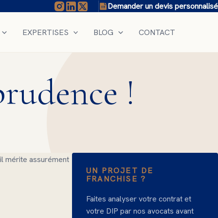
Demander un devis personnalisé
EXPERTISES
BLOG
CONTACT
prudence !
, il mérite assurément
UN PROJET DE
FRANCHISE ?
Faites analyser votre contrat et
votre DIP par nos avocats avant