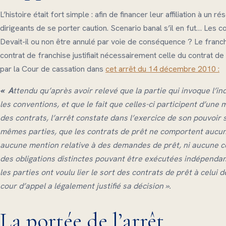
L’histoire était fort simple : afin de financer leur affiliation à u
dirigeants de se porter caution. Scenario banal s’il en fut… Les c
Devait-il ou non être annulé par voie de conséquence ? Le franchi
contrat de franchise justifiait nécessairement celle du contrat de
par la Cour de cassation dans
cet arrêt du 14 décembre 2010 :
« A
ttendu qu’après avoir relevé que la partie qui invoque l’ind
les conventions, et que le fait que celles-ci participent d’une 
des contrats, l’arrêt constate dans l’exercice de son pouvoir
mêmes parties, que les contrats de prêt ne comportent aucu
aucune mention relative à des demandes de prêt, ni aucune c
des obligations distinctes pouvant être exécutées indépenda
les parties ont voulu lier le sort des contrats de prêt à celui 
cour d’appel a légalement justifié sa décision ».
La portée de l’arrêt