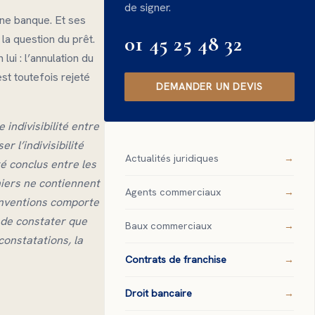
de signer.
’une banque. Et ses
01 45 25 48 32
 la question du prêt.
ui : l’annulation du
est toutefois rejeté
DEMANDER UN DEVIS
 indivisibilité entre
r l’indivisibilité
Actualités juridiques
é conclus entre les
iers ne contiennent
Agents commerciaux
onventions comporte
 de constater que
Baux commerciaux
constatations, la
Contrats de franchise
Droit bancaire