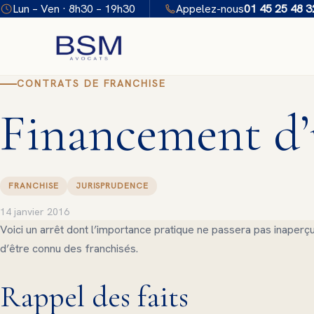
Aller
Lun – Ven · 8h30 – 19h30
Appelez-nous
01 45 25 48 3
au
contenu
CONTRATS DE FRANCHISE
Financement d’u
FRANCHISE
JURISPRUDENCE
14 janvier 2016
Voici un arrêt dont l’importance pratique ne passera pas inaperçue
d’être connu des franchisés.
Rappel des faits