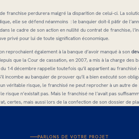
de franchise perdurera malgré la disparition de celui-ci. La solut
que, elle se défend néanmoins : le banquier doit-il pâtir de l’ann
, dans le cadre de son action en nullité du contrat de franchise, l’
ouve privé pour lui de toute signification économique.
aution reprochaient également à la banque d’avoir manqué à son
dev
depuis que la Cour de cassation, en 2007, a mis à la charge des b
t du 14 décembre rappelle toutefois qu’il appartient au franchisé d
’il incombe au banquier de prouver qu’il a bien exécuté son obliga
un véritable risque, le franchisé ne peut reprocher à un autre de 
e risque n’existait pas. Mais le franchisé ne l’avait pas suffisam
t, certes, mais aussi lors de la confection de son dossier de plai
PARLONS DE VOTRE PROJET