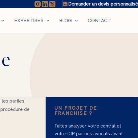
Demander un devis personnalisé
EXPERTISES
BLOG
CONTACT
se
 les parties
UN PROJET DE
 procédure de
FRANCHISE ?
Faites analyser votre contrat et
votre DIP par nos avocats avant