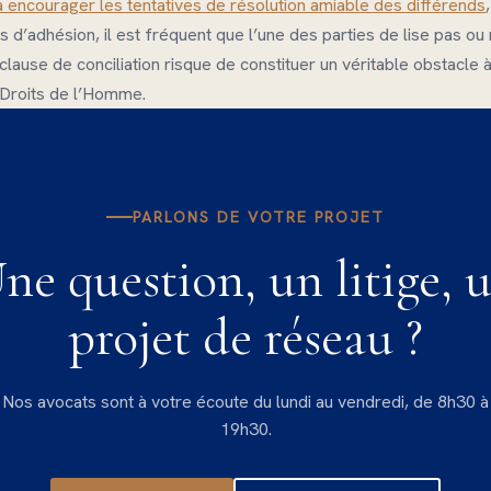
 encourager les tentatives de résolution amiable des différends
ts d’adhésion, il est fréquent que l’une des parties de lise pas 
clause de conciliation risque de constituer un véritable obstacle à
 Droits de l’Homme.
PARLONS DE VOTRE PROJET
ne question, un litige, 
projet de réseau ?
Nos avocats sont à votre écoute du lundi au vendredi, de 8h30 à
19h30.