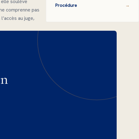
, elle soulève
Procédure
ou ne comprenne pas
 l’accès au juge,
un