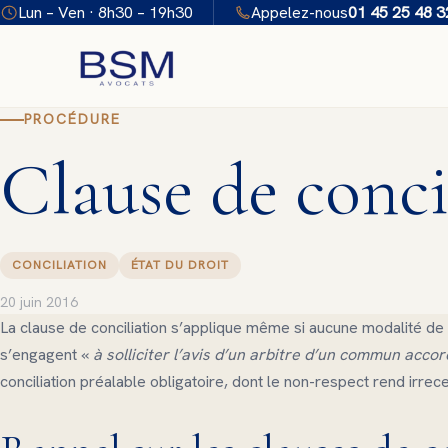
Aller
Lun – Ven · 8h30 – 19h30
Appelez-nous
01 45 25 48 3
au
contenu
PROCÉDURE
Clause de conci
CONCILIATION
ÉTAT DU DROIT
20 juin 2016
La clause de conciliation s’applique même si aucune modalité de m
s’engagent «
à solliciter l’avis d’un arbitre d’un commun accor
conciliation préalable obligatoire, dont le non-respect rend irrece