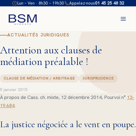
Aller
Lun – Ven · 8h30 – 19h30
Appelez-nous
01 45 25 48 32
au
contenu
ACTUALITÉS JURIDIQUES
Attention aux clauses de
médiation préalable !
CLAUSE DE MÉDIATION / ARBITRAGE
JURISPRUDENCE
5 janvier 2015
À propos de Cass. ch. mixte, 12 décembre 2014, Pourvoi n°
13-
19.684
.
La justice négociée a le vent en poupe.