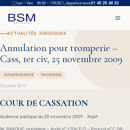
Aller
Lun – Ven · 8h30 – 19h30
Appelez-nous
01 45 25 48 32
au
contenu
ACTUALITÉS JURIDIQUES
Annulation pour tromperie –
Cass, 1er civ, 25 novembre 2009
JURISPRUDENCE
TROMPERIE
28 juillet 2010
COUR DE CASSATION
Audience publique du 25 novembre 2009 Rejet
M. BARGUE, président – Arrêt n° 1206 F-D – Pourvoi n° C 08-