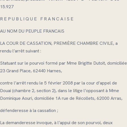
15.927
R E P U B L I Q U E F R A N C A I S E
AU NOM DU PEUPLE FRANCAIS
LA COUR DE CASSATION, PREMIÈRE CHAMBRE CIVILE, a
rendu l’arrêt suivant :
Statuant sur le pourvoi formé par Mme Brigitte Dutoit, domiciliée
23 Grand Place, 62440 Harnes,
contre l’arrêt rendu le 5 février 2008 par la cour d’appel de
Douai (chambre 2, section 2), dans le litige l’opposant à Mme
Dominique Aouri, domiciliée 1A rue de Récollets, 62000 Arras,
défenderesse à la cassation ;
La demanderesse invoque, à l’appui de son pourvoi, deux